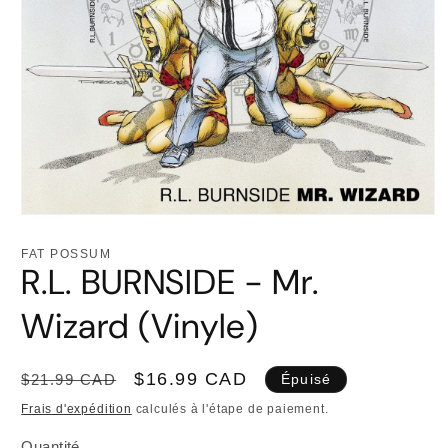
Ouvrir
le
média
FAT POSSUM
1
R.L. BURNSIDE - Mr.
dans
une
fenêtre
Wizard (Vinyle)
modale
Prix
Prix
$16.99 CAD
$21.99 CAD
Épuisé
habituel
promotionnel
Frais d'expédition
calculés à l'étape de paiement.
Quantité