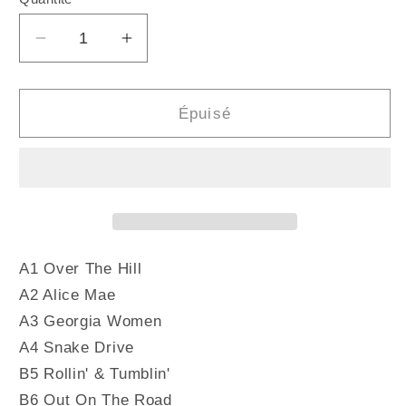
Quantité
Réduire
Augmenter
la
la
quantité
quantité
de
de
Épuisé
R.L.
R.L.
BURNSIDE
BURNSIDE
-
-
Mr.
Mr.
Wizard
Wizard
(Vinyle)
(Vinyle)
A1 Over The Hill
A2 Alice Mae
A3 Georgia Women
A4 Snake Drive
B5 Rollin' & Tumblin'
B6 Out On The Road