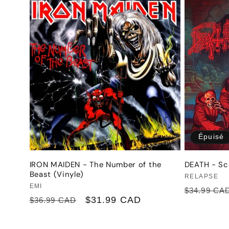
Épuisé
IRON MAIDEN - The Number of the
DEATH - Sc
Beast (Vinyle)
Fournisseu
RELAPSE
Fournisseur :
EMI
Prix
$34.99 CA
Prix
Prix
$31.99 CAD
$36.99 CAD
habituel
habituel
promotionnel