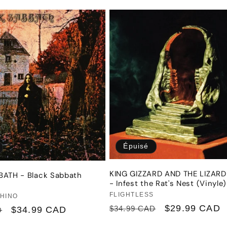
promotionnel
Épuisé
KING GIZZARD AND THE LIZAR
ATH - Black Sabbath
- Infest the Rat's Nest (Vinyle)
Fournisseur :
FLIGHTLESS
r :
RHINO
Prix
Prix
$29.99 CAD
Prix
$34.99 CAD
$34.99 CAD
D
habituel
promotionnel
promotionnel