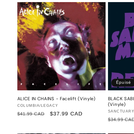
Épuisé
ALICE IN CHAINS - Facelift (Vinyle)
BLACK SABB
(Vinyle)
Fournisseur :
COLUMBIA/LEGACY
Fournisseu
SANCTUARY
Prix
Prix
$37.99 CAD
$41.99 CAD
Prix
$34.99 CA
habituel
promotionnel
habituel