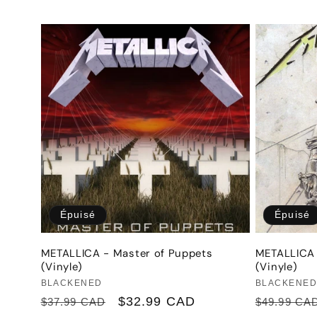
l
e
c
t
i
Épuisé
Épuisé
o
METALLICA - Master of Puppets
METALLICA -
(Vinyle)
(Vinyle)
n
Fournisseur :
Fournisseu
BLACKENED
BLACKENE
Prix
Prix
$32.99 CAD
Prix
$37.99 CAD
$49.99 CA