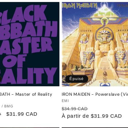
Épuisé
ATH - Master of Reality
IRON MAIDEN - Powerslave (Vi
Fournisseur :
EMI
r :
 / BMG
Prix
Prix
$34.99 CAD
Prix
$31.99 CAD
D
habituel
À partir de $31.99 CAD
promotionnel
promotionnel