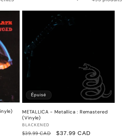
Épuisé
nyle)
METALLICA - Metallica : Remastered
(Vinyle)
Fournisseur :
BLACKENED
Prix
Prix
$37.99 CAD
$39.99 CAD