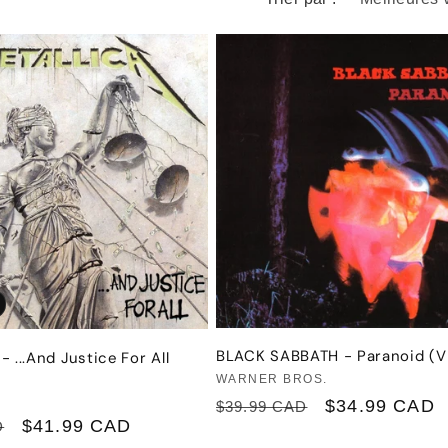
BLACK SABBATH - Paranoid (Vi
 ...And Justice For All
Fournisseur :
WARNER BROS.
r :
D
Prix
Prix
$34.99 CAD
$39.99 CAD
Prix
$41.99 CAD
D
habituel
promotionnel