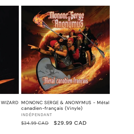
habituel
promotionnel
D WIZARD
MONONC SERGE & ANONYMUS - Métal
canadien-français (Vinyle)
Fournisseur :
INDÉPENDANT
Prix
Prix
$29.99 CAD
$34.99 CAD
habituel
promotionnel