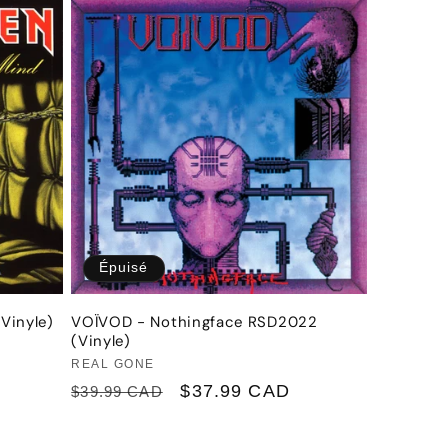
Épuisé
Vinyle)
VOÏVOD - Nothingface RSD2022
(Vinyle)
Fournisseur :
REAL GONE
Prix
Prix
$37.99 CAD
$39.99 CAD
habituel
promotionnel