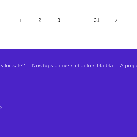
1
…
2
3
31
s for sale?
Nos tops annuels et autres bla bla
À prop