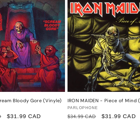
ream Bloody Gore (Vinyle)
IRON MAIDEN - Piece of Mind (
r :
Fournisseur :
PARLOPHONE
Prix
$31.99 CAD
Prix
Prix
$31.99 CAD
D
$34.99 CAD
promotionnel
habituel
promotionnel