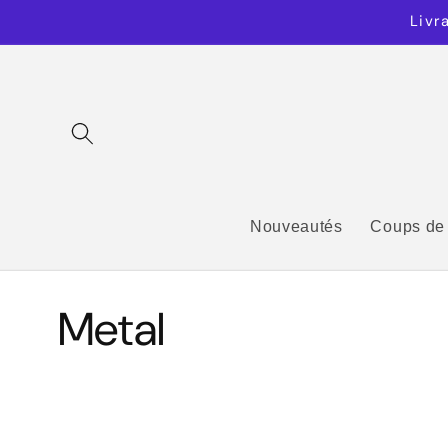
et
Livr
passer
au
contenu
Nouveautés
Coups de
C
Metal
o
l