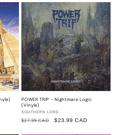
nyle)
POWER TRIP - Nightmare Logic
(Vinyle)
Fournisseur :
SOUTHERN LORD
Prix
Prix
$23.99 CAD
$27.99 CAD
habituel
promotionnel