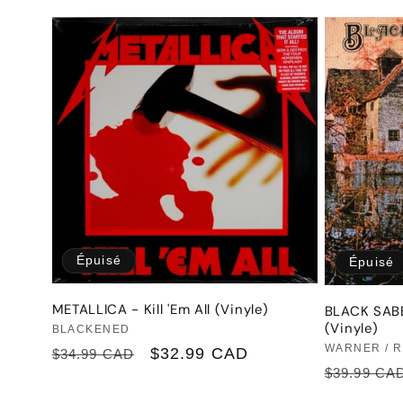
:
habituel
promotionnel
habituel
Épuisé
Épuisé
METALLICA - Kill 'Em All (Vinyle)
BLACK SABB
(Vinyle)
Fournisseur :
BLACKENED
Fournisseu
WARNER / 
Prix
Prix
$32.99 CAD
$34.99 CAD
Prix
$39.99 CA
habituel
promotionnel
habituel