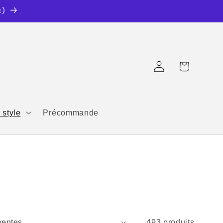
c)
Connexion
Panier
 style
Précommande
493 produits