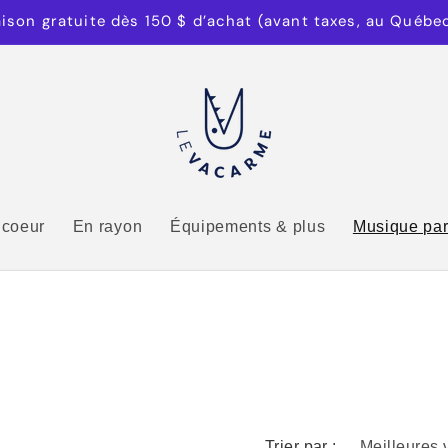
aison gratuite dès 150 $ d’achat (avant taxes, au Québe
 coeur
En rayon
Équipements & plus
Musique par
Trier par :