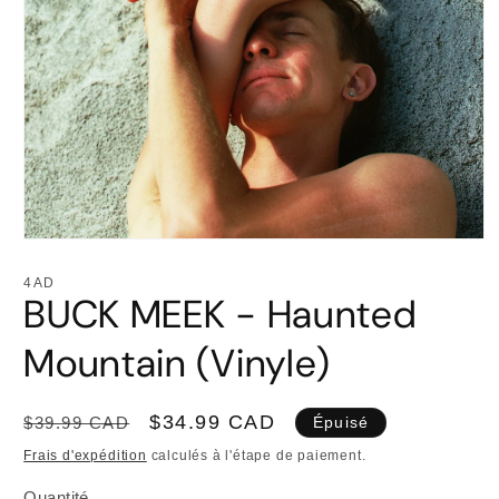
Ouvrir
le
média
4AD
1
BUCK MEEK - Haunted
dans
une
fenêtre
Mountain (Vinyle)
modale
Prix
Prix
$34.99 CAD
$39.99 CAD
Épuisé
habituel
promotionnel
Frais d'expédition
calculés à l'étape de paiement.
Quantité