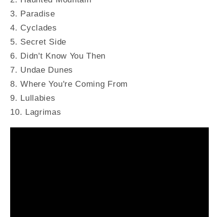
3. Paradise
4. Cyclades
5. Secret Side
6. Didn't Know You Then
7. Undae Dunes
8. Where You're Coming From
9. Lullabies
10. Lagrimas