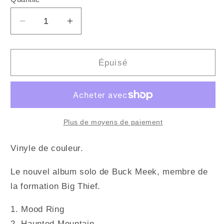
Quantité
Réduire
Augmenter
la
la
quantité
quantité
de
de
Épuisé
BUCK
BUCK
MEEK
MEEK
-
-
Haunted
Haunted
Mountain
Mountain
Plus de moyens de paiement
(Vinyle)
(Vinyle)
Vinyle de couleur.
Le nouvel album solo de Buck Meek, membre de
la formation Big Thief.
1. Mood Ring
2. Haunted Mountain