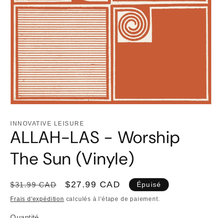
Ouvrir
le
média
INNOVATIVE LEISURE
1
ALLAH-LAS - Worship
dans
une
fenêtre
The Sun (Vinyle)
modale
Prix
Prix
$27.99 CAD
$31.99 CAD
Épuisé
habituel
promotionnel
Frais d'expédition
calculés à l'étape de paiement.
Quantité