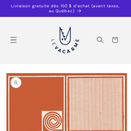
et
Livraison gratuite dès 150 $ d’achat (avant taxes,
passer
au Québec)
au
contenu
Panier
Passer aux
informations
produits