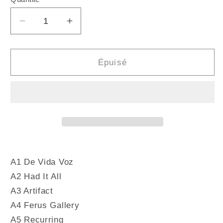
Quantité
Réduire
Augmenter
la
la
quantité
quantité
de
de
Épuisé
ALLAH-
ALLAH-
LAS
LAS
-
-
Worship
Worship
The
The
Sun
Sun
(Vinyle)
(Vinyle)
A1 De Vida Voz
A2 Had It All
A3 Artifact
A4 Ferus Gallery
A5 Recurring