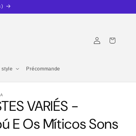
c)
Connexion
Panier
 style
Précommande
CA
STES VARIÉS -
ú E Os Míticos Sons