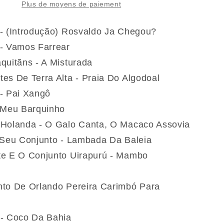
E
Plus de moyens de paiement
Os
Míticos
- (Introdução) Rosvaldo Ja Chegou?
Sons
- Vamos Farrear
Da
quitãns - A Misturada
ia
Amazônia
1974-
es De Terra Alta - Praia Do Algodoal
1986
- Pai Xangô
(Vinyle)
 Meu Barquinho
Holanda - O Galo Canta, O Macaco Assovia
 Seu Conjunto - Lambada Da Baleia
e E O Conjunto Uirapurú - Mambo
to De Orlando Pereira Carimbó Para
- Coco Da Bahia