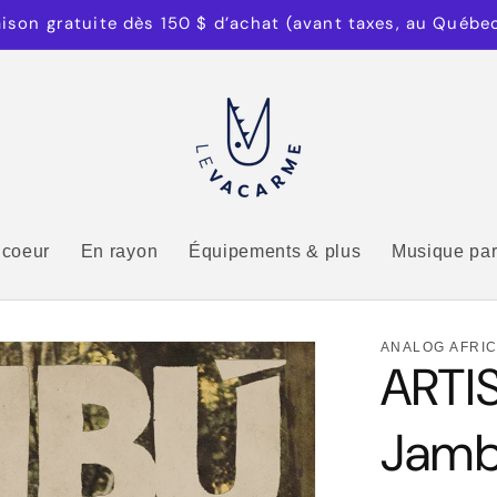
aison gratuite dès 150 $ d’achat (avant taxes, au Québe
 coeur
En rayon
Équipements & plus
Musique par
ANALOG AFRI
ARTI
Jamb