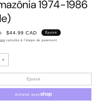
mazônia 1974-1986
le)
Prix
$44.99 CAD
D
Épuisé
promotionnel
tion
calculés à l'étape de paiement.
Augmenter
la
quantité
de
Épuisé
ES
ARTISTES
VARIÉS
-
Jambú