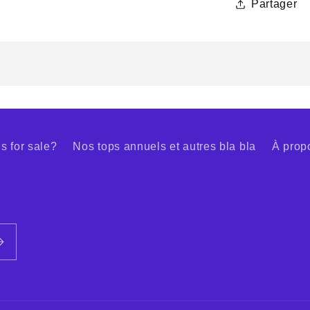
Partager
s for sale?
Nos tops annuels et autres bla bla
À prop