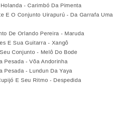
 Holanda - Carimbó Da Pimenta
e E O Conjunto Uirapurú - Da Garrafa Uma
to De Orlando Pereira - Maruda
s E Sua Guitarra - Xangô
 Seu Conjunto - Melô Do Bode
a Pesada - Võa Andorinha
a Pesada - Lundun Da Yaya
upijó E Seu Ritmo - Despedida