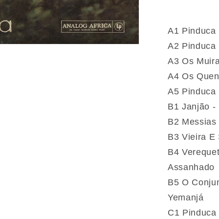
E
Os
Míticos
A1 Pinduca 
Sons
A2 Pinduca 
Da
A3 Os Muira
Amazôn
1974-
A4 Os Quent
1986
A5 Pinduca 
(Vinyle)
B1 Janjão -
B2 Messias 
B3 Vieira E
B4 Verequet
Assanhado
B5 O Conjun
Yemanjá
C1 Pinduca 