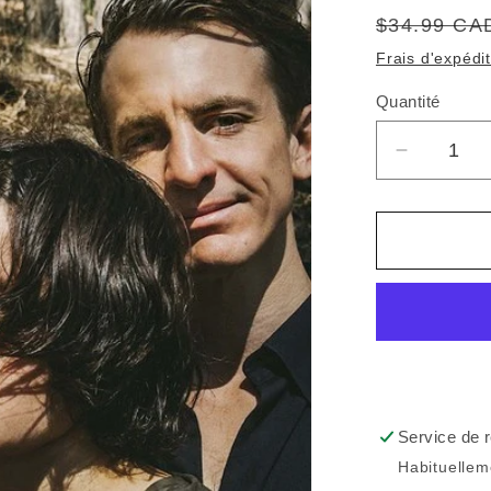
Prix
$34.99 CA
habituel
Frais d'expédi
Quantité
Quantité
Réduire
la
quantité
de
BIG
THIEF
-
Two
Hands
(Vinyle)
Service de r
Habituellem