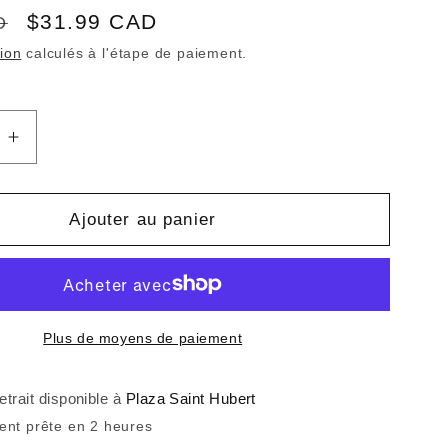
Prix
$31.99 CAD
D
promotionnel
tion
calculés à l'étape de paiement.
Augmenter
la
quantité
de
Ajouter au panier
BIG
THIEF
-
Two
Hands
Plus de moyens de paiement
(Vinyle)
etrait disponible à
Plaza Saint Hubert
ent prête en 2 heures