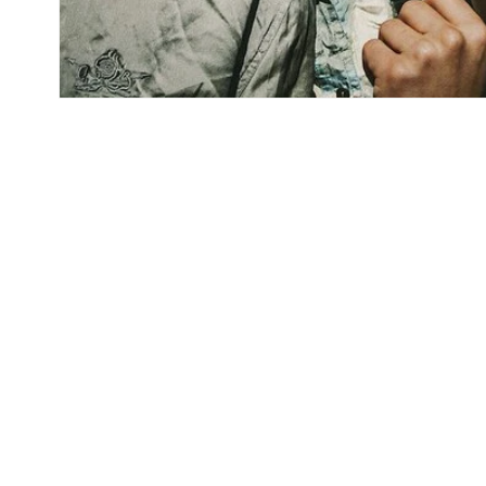
Ouvrir
le
média
1
dans
une
fenêtre
modale