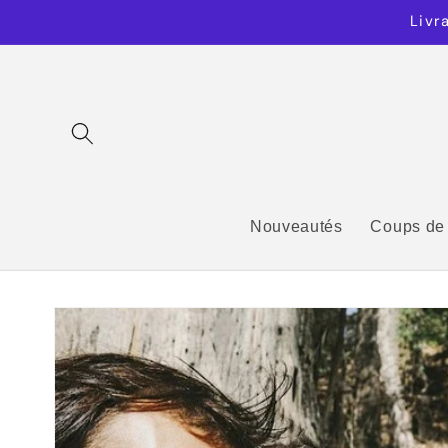
et
Livr
passer
au
contenu
Nouveautés
Coups de
Passer aux
informations
produits