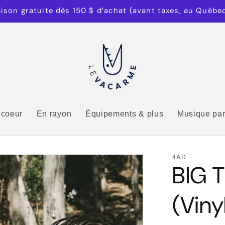
aison gratuite dès 150 $ d’achat (avant taxes, au Québe
 coeur
En rayon
Équipements & plus
Musique par
4AD
BIG 
(Viny