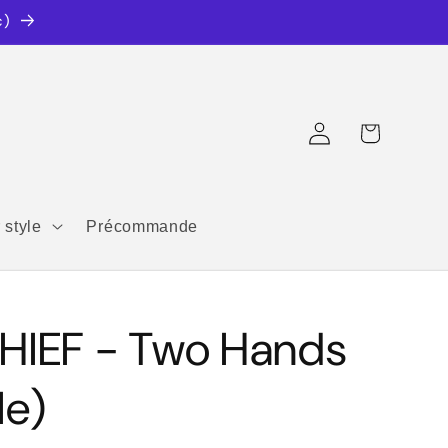
c)
Connexion
Panier
 style
Précommande
THIEF - Two Hands
le)