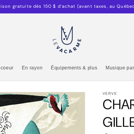
aison gratuite dès 150 $ d’achat (avant taxes, au Québe
 coeur
En rayon
Équipements & plus
Musique par
VERVE
CHAR
GILLE