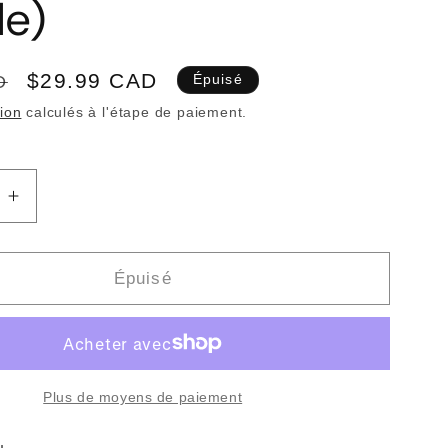
le)
Prix
$29.99 CAD
D
Épuisé
promotionnel
tion
calculés à l'étape de paiement.
Augmenter
la
quantité
de
Épuisé
E
CHARLIE
R
PARKER
&amp;
DIZZY
PIE
GILLESPIE
Plus de moyens de paiement
-
Bird