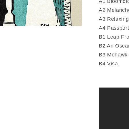
A1 Bloomdi
and
A2 Melanch
Diz
A3 Relaxing
(Vinyle)
A4 Passpor
B1 Leap Fr
B2 An Oscar
B3 Mohawk
B4 Visa