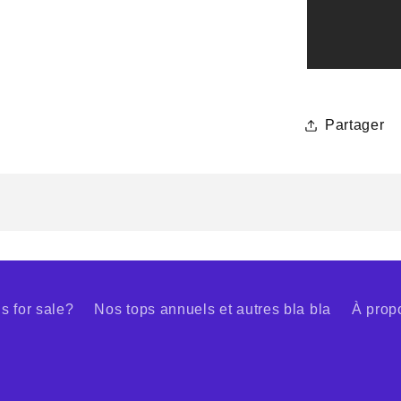
Partager
s for sale?
Nos tops annuels et autres bla bla
À prop