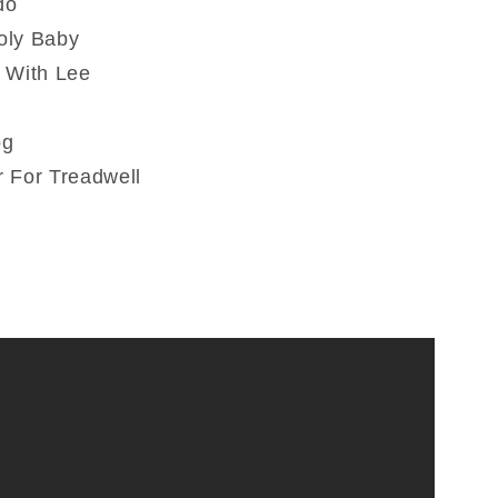
do
and
oly Baby
Diz
 With Lee
(Vinyle)
t
og
 For Treadwell