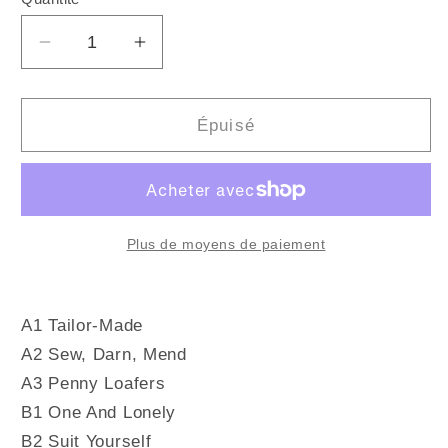
Quantité
Réduire
Augmenter
la
la
quantité
quantité
de
de
Épuisé
DAEDELIUS
DAEDELIUS
-
-
Bespoke
Bespoke
(Vinyle)
(Vinyle)
Plus de moyens de paiement
A1 Tailor-Made
A2 Sew, Darn, Mend
A3 Penny Loafers
B1 One And Lonely
B2 Suit Yourself