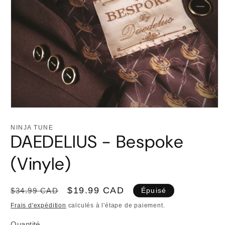
Ouvrir
le
média
NINJA TUNE
1
DAEDELIUS - Bespoke
dans
une
fenêtre
(Vinyle)
modale
Prix
Prix
$19.99 CAD
$34.99 CAD
Épuisé
habituel
promotionnel
Frais d'expédition
calculés à l'étape de paiement.
Quantité