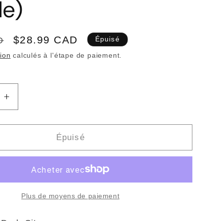
le)
Prix
$28.99 CAD
D
Épuisé
promotionnel
tion
calculés à l'étape de paiement.
Augmenter
la
quantité
de
Épuisé
DRAB
CITY
-
Good
Songs
Plus de moyens de paiement
For
Bad