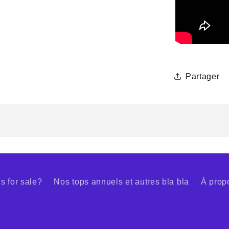
Partager
s for sale?
Nos tops annuels et autres bla bla
À prop