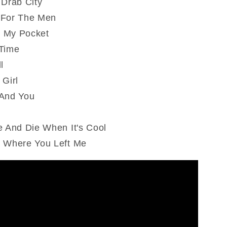
 Drab City
People
 For The Men
(Vinyle)
 My Pocket
 Time
l
 Girl
 And You
e And Die When It's Cool
 Where You Left Me