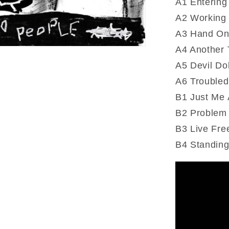
A1 Entering
People
A2 Working
(Vinyle)
A3 Hand On
A4 Another
A5 Devil Dol
A6 Troubled
B1 Just Me
B2 Problem
B3 Live Fre
B4 Standing