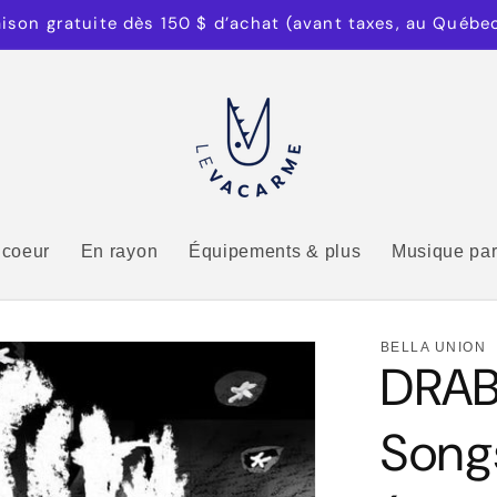
aison gratuite dès 150 $ d’achat (avant taxes, au Québe
 coeur
En rayon
Équipements & plus
Musique par
BELLA UNION
DRAB
Song