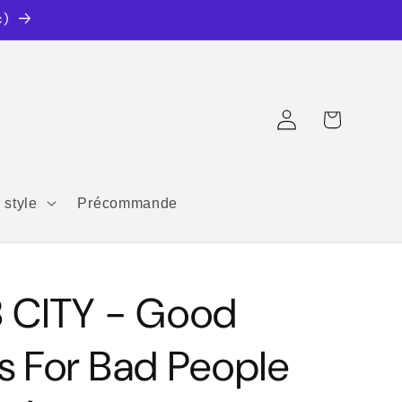
c)
Connexion
Panier
 style
Précommande
 CITY - Good
s For Bad People