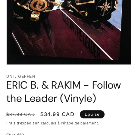
Ouvrir
le
média
UNI / GEFFEN
1
ERIC B. & RAKIM - Follow
dans
une
fenêtre
the Leader (Vinyle)
modale
Prix
Prix
$34.99 CAD
$37.99 CAD
Épuisé
habituel
promotionnel
Frais d'expédition
calculés à l'étape de paiement.
Quantité