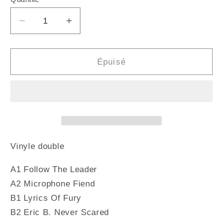
Quantité
Réduire
Augmenter
la
la
quantité
quantité
de
de
Épuisé
ERIC
ERIC
B.
B.
&amp;
&amp;
RAKIM
RAKIM
-
-
Follow
Follow
the
the
Vinyle double
Leader
Leader
(Vinyle)
(Vinyle)
A1 Follow The Leader
A2 Microphone Fiend
B1 Lyrics Of Fury
B2 Eric B. Never Scared