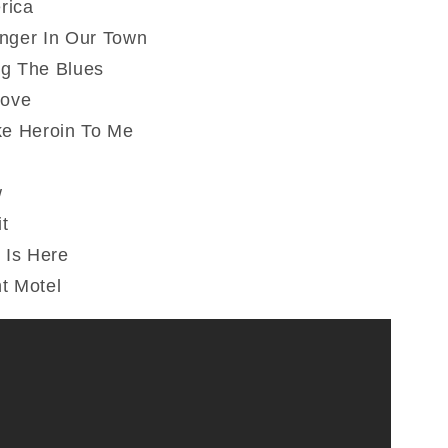
rica
nger In Our Town
g The Blues
Love
ke Heroin To Me
w
it
 Is Here
t Motel