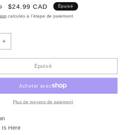
Prix
$24.99 CAD
D
Épuisé
promotionnel
tion
calculés à l'étape de paiement.
Augmenter
la
quantité
de
Épuisé
THE
GUN
CLUB
-
ht
Moonlight
Plus de moyens de paiement
Motel
(Vinyle)
an
 Is Here