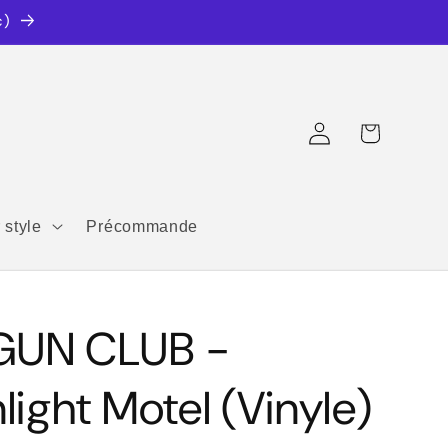
c)
Connexion
Panier
 style
Précommande
GUN CLUB -
ight Motel (Vinyle)