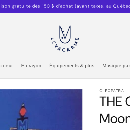
aison gratuite dès 150 $ d’achat (avant taxes, au Québe
 coeur
En rayon
Équipements & plus
Musique par
CLEOPATRA
THE 
Moonl