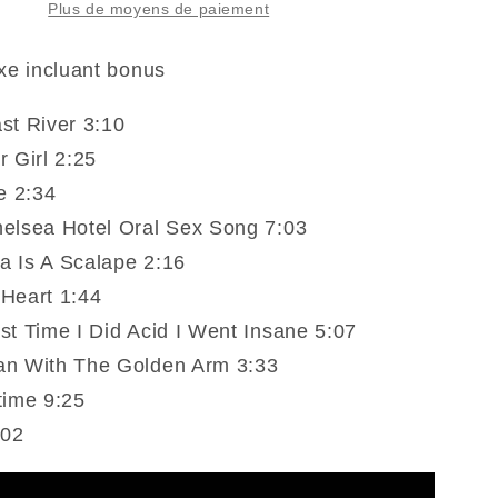
Last
Plus de moyens de paiement
Time
I
uxe incluant bonus
Did
Acid
st River 3:10
I
 Girl 2:25
Went
e 2:34
Insane
And
elsea Hotel Oral Sex Song 7:03
Other
 Is A Scalape 2:16
s
Favorites
Heart 1:44
(Vinyle)
st Time I Did Acid I Went Insane 5:07
an With The Golden Arm 3:33
time 9:25
:02