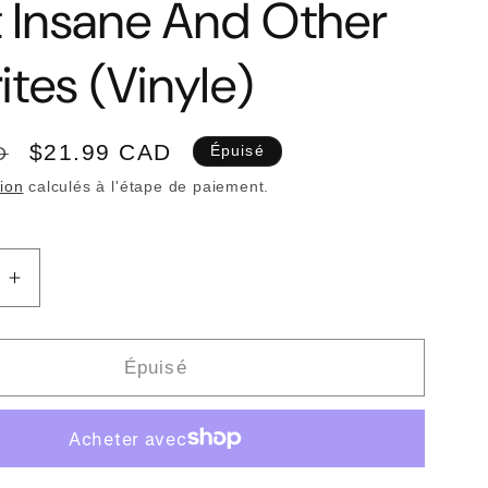
 Insane And Other
ites (Vinyle)
Prix
$21.99 CAD
D
Épuisé
promotionnel
tion
calculés à l'étape de paiement.
Augmenter
la
quantité
de
Épuisé
Y
JEFFREY
LEWIS
-
The