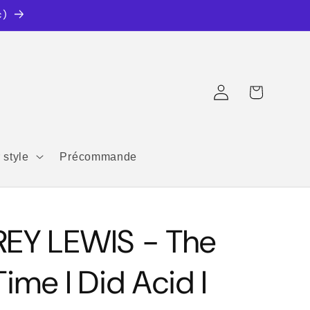
c)
Connexion
Panier
 style
Précommande
REY LEWIS - The
Time I Did Acid I