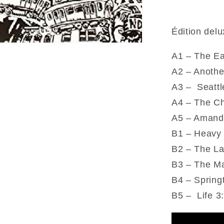
Last
Time
I
Édition del
Did
Acid
A1 – The Ea
I
A2 – Another
Went
A3 – Seattl
Insane
And
A4 – The Ch
Other
A5 – Amanda
Favorite
B1 – Heavy 
(Vinyle)
B2 – The La
B3 – The M
B4 – Spring
B5 – Life 3