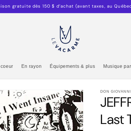
aison gratuite dès 150 $ d’achat (avant taxes, au Québe
 coeur
En rayon
Équipements & plus
Musique par
DON GIOVANNI
JEFF
Last 