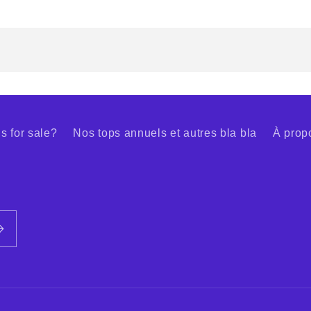
s for sale?
Nos tops annuels et autres bla bla
À prop