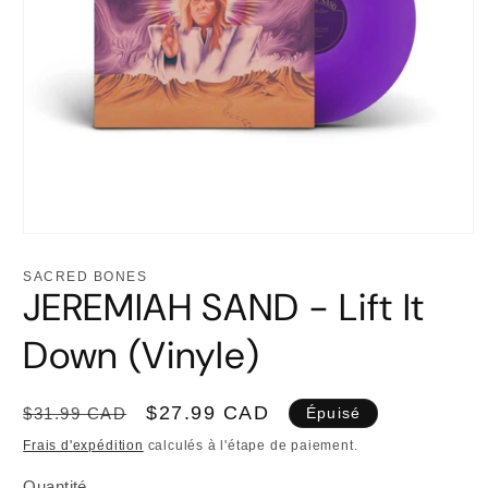
Ouvrir
le
média
SACRED BONES
1
JEREMIAH SAND - Lift It
dans
une
fenêtre
Down (Vinyle)
modale
Prix
Prix
$27.99 CAD
$31.99 CAD
Épuisé
habituel
promotionnel
Frais d'expédition
calculés à l'étape de paiement.
Quantité