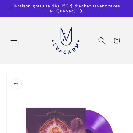
et
Livraison gratuite dès 150 $ d’achat (avant taxes,
passer
au Québec)
au
contenu
Panier
Passer aux
informations
produits