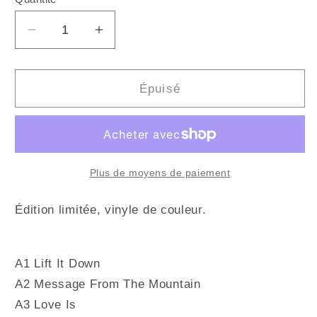
Quantité
Réduire
Augmenter
la
la
quantité
quantité
de
de
Épuisé
JEREMIAH
JEREMIAH
SAND
SAND
-
-
Lift
Lift
It
It
Plus de moyens de paiement
Down
Down
(Vinyle)
(Vinyle)
Édition limitée, vinyle de couleur.
A1 Lift It Down
A2 Message From The Mountain
A3 Love Is