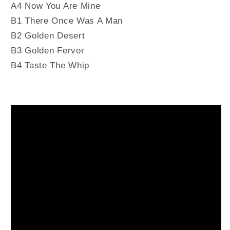
A4 Now You Are Mine
B1 There Once Was A Man
B2 Golden Desert
B3 Golden Fervor
B4 Taste The Whip