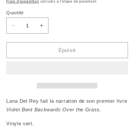
habituel
promotionnel
Frais d'expédition
calculés à l'étape de paiement.
Quantité
Quantité
Réduire
Augmenter
la
la
quantité
quantité
de
de
Épuisé
LANA
LANA
DEL
DEL
REY
REY
-
-
Violet
Violet
Bent
Bent
Backwards
Backwards
Lana Del Rey fait la narration de son premier livre
Over
Over
Violet Bent Backwards Over the Grass.
the
the
Grass
Grass
Vinyle vert.
(Vinyle)
(Vinyle)