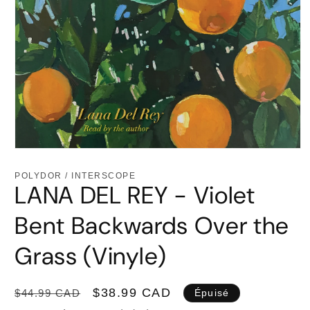
Ouvrir
le
média
POLYDOR / INTERSCOPE
1
LANA DEL REY - Violet
dans
une
fenêtre
Bent Backwards Over the
modale
Grass (Vinyle)
Prix
Prix
$38.99 CAD
$44.99 CAD
Épuisé