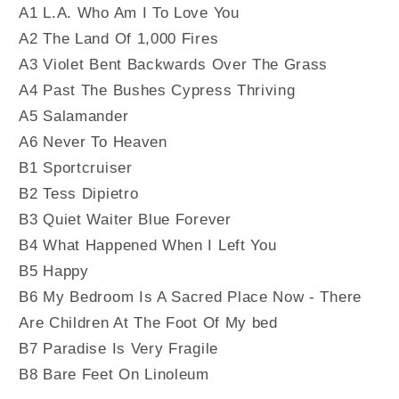
A1 L.A. Who Am I To Love You
A2 The Land Of 1,000 Fires
A3 Violet Bent Backwards Over The Grass
A4 Past The Bushes Cypress Thriving
A5 Salamander
A6 Never To Heaven
B1 Sportcruiser
B2 Tess Dipietro
B3 Quiet Waiter Blue Forever
B4 What Happened When I Left You
B5 Happy
B6 My Bedroom Is A Sacred Place Now - There
Are Children At The Foot Of My bed
B7 Paradise Is Very Fragile
B8 Bare Feet On Linoleum