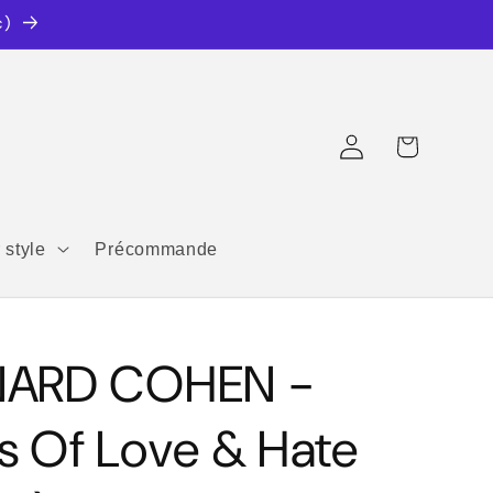
c)
Connexion
Panier
 style
Précommande
ARD COHEN -
s Of Love & Hate