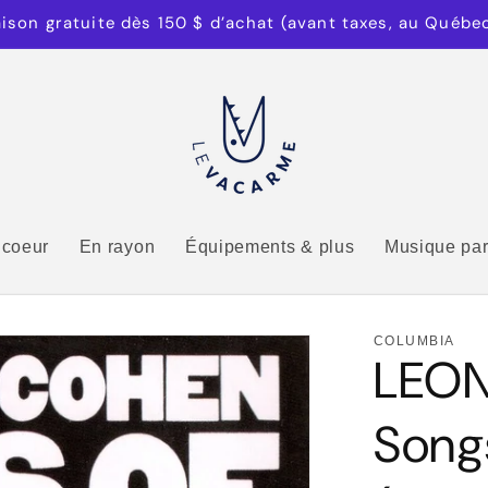
aison gratuite dès 150 $ d’achat (avant taxes, au Québe
 coeur
En rayon
Équipements & plus
Musique par
COLUMBIA
LEON
Song