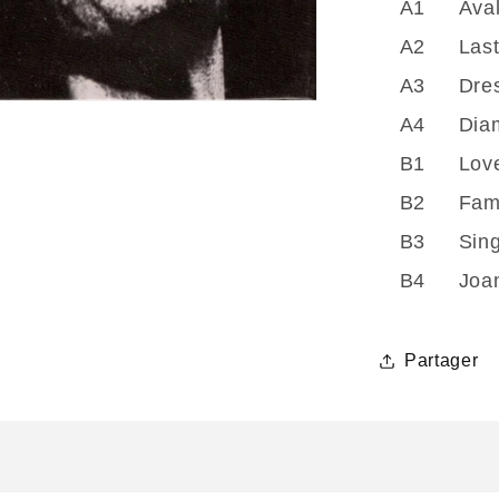
A1
Ava
Hate
A2
Las
(Vinyle)
A3
Dre
A4
Dia
B1
Lov
B2
Fam
B3
Sin
B4
Joa
Partager