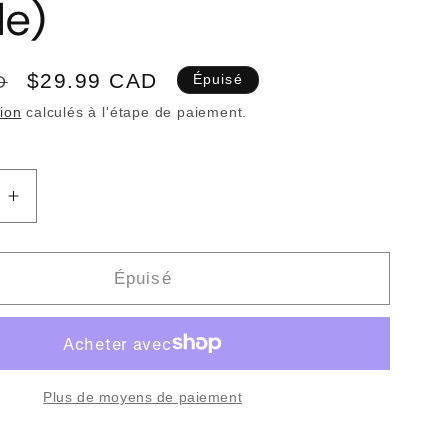
le)
Prix
$29.99 CAD
D
Épuisé
promotionnel
tion
calculés à l'étape de paiement.
Augmenter
la
quantité
de
Épuisé
RD
LEONARD
COHEN
-
Songs
Of
Plus de moyens de paiement
Love
&amp;