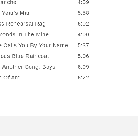
lanche
4:59
Hate
t Year's Man
5:58
(Vinyle)
ss Rehearsal Rag
6:02
monds In The Mine
4:00
e Calls You By Your Name
5:37
ous Blue Raincoat
5:06
g Another Song, Boys
6:09
n Of Arc
6:22