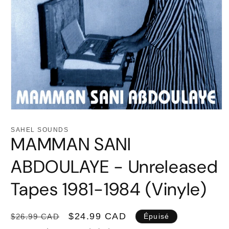
Ouvrir
le
média
SAHEL SOUNDS
1
MAMMAN SANI
dans
une
fenêtre
ABDOULAYE - Unreleased
modale
Tapes 1981-1984 (Vinyle)
Prix
Prix
$24.99 CAD
$26.99 CAD
Épuisé