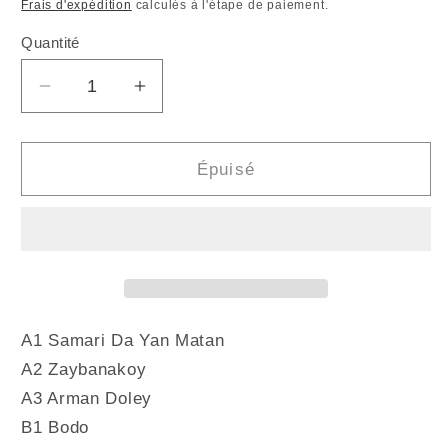
habituel
promotionnel
Frais d'expédition
calculés à l'étape de paiement.
Quantité
Quantité
Réduire
Augmenter
la
la
quantité
quantité
de
de
Épuisé
MAMMAN
MAMMAN
SANI
SANI
ABDOULAYE
ABDOULAYE
-
-
Unreleased
Unreleased
Tapes
Tapes
1981-
1981-
A1 Samari Da Yan Matan
1984
1984
A2 Zaybanakoy
(Vinyle)
(Vinyle)
A3 Arman Doley
B1 Bodo