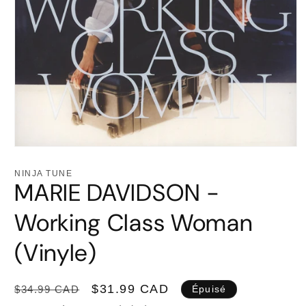
Ouvrir
le
média
NINJA TUNE
1
MARIE DAVIDSON -
dans
une
fenêtre
Working Class Woman
modale
(Vinyle)
Prix
Prix
$31.99 CAD
$34.99 CAD
Épuisé