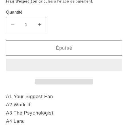
habituel
promotionnel
Frais d'expédition
calculés à l'étape de paiement.
Quantité
Quantité
Réduire
Augmenter
la
la
quantité
quantité
de
de
Épuisé
MARIE
MARIE
DAVIDSON
DAVIDSON
-
-
Working
Working
Class
Class
Woman
Woman
(Vinyle)
(Vinyle)
A1 Your Biggest Fan
A2 Work It
A3 The Psychologist
A4 Lara