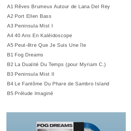
A1
Rêves Brumeux Autour de Lana Del Rey
A2
Port Ellen Bass
A3
Peninsula Mist I
A4
40 Ans En Kaléidoscope
A5
Peut-être Que Je Suis Une île
B1
Fog Dreams
B2
La Dualité Du Temps (pour Myriam C.)
B3
Peninsula Mist II
B4
Le Fantôme Du Phare de Sambro Island
B5
Prélude Imaginé