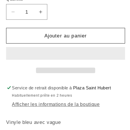
Réduire
Augmenter
la
la
quantité
quantité
de
de
Ajouter au panier
MILLIMETRIK
MILLIMETRIK
-
-
Fog
Fog
Dreams
Dreams
(Vinyle)
(Vinyle)
Service de retrait disponible à
Plaza Saint Hubert
Habituellement prête en 2 heures
Afficher les informations de la boutique
Vinyle bleu avec vague