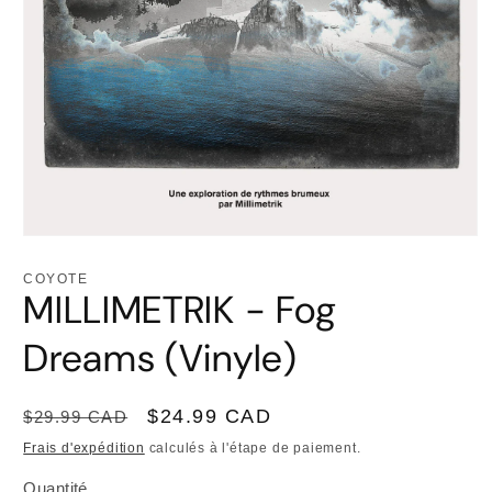
Ouvrir
le
média
COYOTE
1
MILLIMETRIK - Fog
dans
une
fenêtre
Dreams (Vinyle)
modale
Prix
Prix
$24.99 CAD
$29.99 CAD
habituel
promotionnel
Frais d'expédition
calculés à l'étape de paiement.
Quantité
Quantité