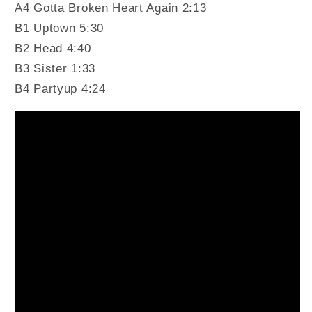
A4 Gotta Broken Heart Again 2:13
B1 Uptown 5:30
B2 Head 4:40
B3 Sister 1:33
B4 Partyup 4:24