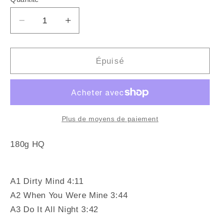
Quantité
Réduire
Augmenter
la
la
quantité
quantité
de
de
Épuisé
PRINCE
PRINCE
-
-
Dirty
Dirty
Mind
Mind
(Vinyle)
(Vinyle)
Plus de moyens de paiement
180g HQ
A1 Dirty Mind 4:11
A2 When You Were Mine 3:44
A3 Do It All Night 3:42