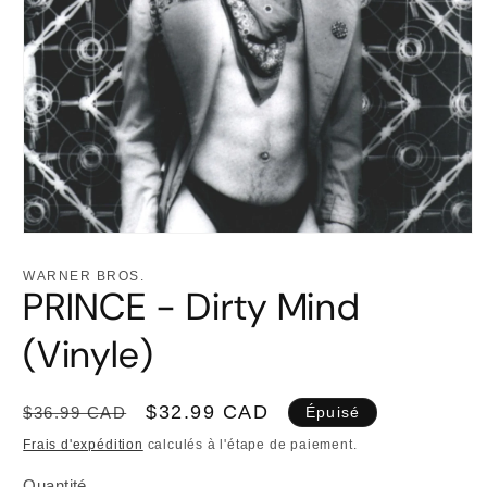
Ouvrir
le
média
WARNER BROS.
1
PRINCE - Dirty Mind
dans
une
fenêtre
(Vinyle)
modale
Prix
Prix
$32.99 CAD
$36.99 CAD
Épuisé
habituel
promotionnel
Frais d'expédition
calculés à l'étape de paiement.
Quantité