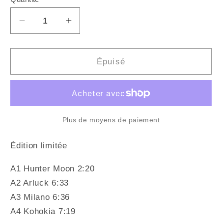
Quantité
Réduire
Augmenter
la
la
quantité
quantité
de
de
Épuisé
RUSSIAN
RUSSIAN
CIRCLES
CIRCLES
-
-
Blood
Blood
Year
Year
Plus de moyens de paiement
(Vinyle)
(Vinyle)
Édition limitée
A1 Hunter Moon 2:20
A2 Arluck 6:33
A3 Milano 6:36
A4 Kohokia 7:19