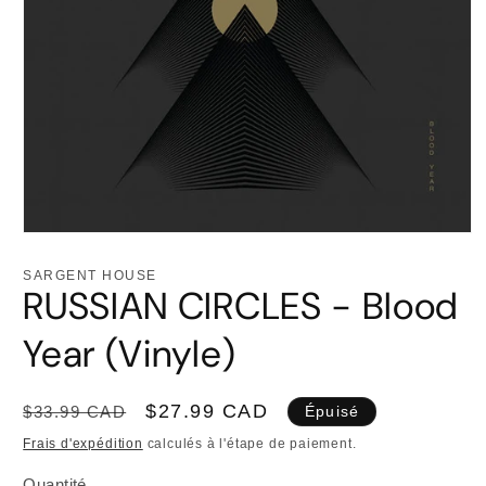
Ouvrir
le
média
SARGENT HOUSE
1
RUSSIAN CIRCLES - Blood
dans
une
fenêtre
Year (Vinyle)
modale
Prix
Prix
$27.99 CAD
$33.99 CAD
Épuisé
habituel
promotionnel
Frais d'expédition
calculés à l'étape de paiement.
Quantité