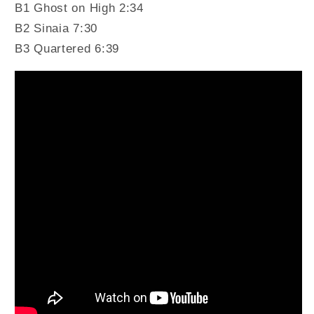
B1 Ghost on High 2:34
B2 Sinaia 7:30
B3 Quartered 6:39