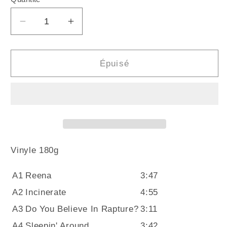
Quantité
Réduire
Augmenter
la
la
quantité
quantité
de
de
Épuisé
SONIC
SONIC
YOUTH
YOUTH
-
-
Rather
Rather
Ripped
Ripped
(Vinyle)
(Vinyle)
Vinyle 180g
A1
Reena
3:47
A2
Incinerate
4:55
A3
Do You Believe In Rapture?
3:11
A4
Sleepin' Around
3:42