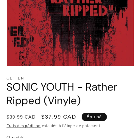
Ouvrir
le
média
GEFFEN
1
SONIC YOUTH - Rather
dans
une
fenêtre
Ripped (Vinyle)
modale
Prix
Prix
$37.99 CAD
$39.99 CAD
Épuisé
habituel
promotionnel
Frais d'expédition
calculés à l'étape de paiement.
Quantité