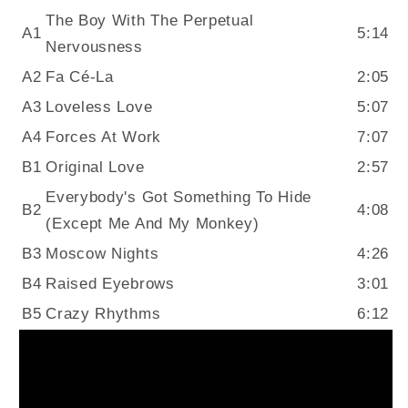
The Boy With The Perpetual
A1
5:14
Nervousness
A2
Fa Cé-La
2:05
A3
Loveless Love
5:07
A4
Forces At Work
7:07
B1
Original Love
2:57
Everybody's Got Something To Hide
B2
4:08
(Except Me And My Monkey)
B3
Moscow Nights
4:26
B4
Raised Eyebrows
3:01
B5
Crazy Rhythms
6:12