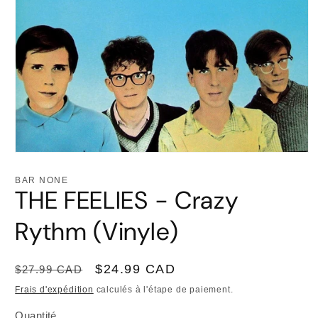
Ouvrir
le
média
BAR NONE
1
THE FEELIES - Crazy
dans
une
fenêtre
Rythm (Vinyle)
modale
Prix
Prix
$24.99 CAD
$27.99 CAD
habituel
promotionnel
Frais d'expédition
calculés à l'étape de paiement.
Quantité
Quantité