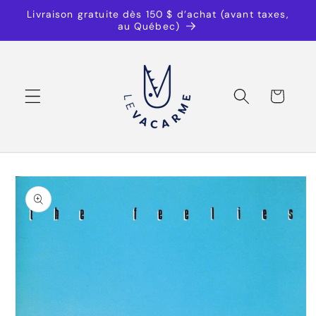
et
Livraison gratuite dès 150 $ d’achat (avant taxes,
passer
au Québec)
au
contenu
Panier
Passer aux
informations
produits