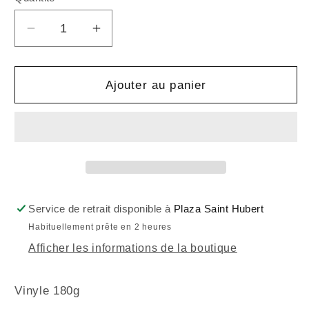
Réduire
Augmenter
la
la
quantité
quantité
de
de
Ajouter au panier
THE
THE
FEELIES
FEELIES
-
-
Crazy
Crazy
Rythm
Rythm
(Vinyle)
(Vinyle)
Service de retrait disponible à
Plaza Saint Hubert
Habituellement prête en 2 heures
Afficher les informations de la boutique
Vinyle 180g