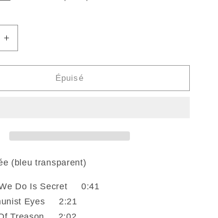
Augmenter
la
quantité
de
Épuisé
THE
GERMS
-
GI
(Vinyle)
tée (bleu transparent)
e Do Is Secret 0:41
nist Eyes 2:21
f Treason 2:02