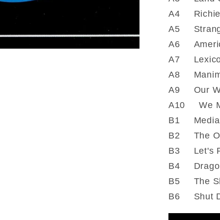
A4 Richie
A5 Strang
A6 Americ
A7 Lexico
A8 Manim
A9 Our W
A10 We M
B1 Media 
B2 The Ot
B3 Let's 
B4 Drago
B5 The S
B6 Shut 