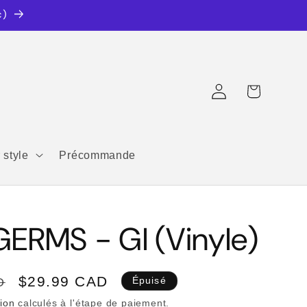
c)
Connexion
Panier
 style
Précommande
ERMS - GI (Vinyle)
Prix
$29.99 CAD
D
Épuisé
promotionnel
tion
calculés à l'étape de paiement.