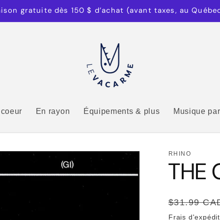
aison gratuite dès 150 $ d’achat (avant taxes, au Québe
 coeur
En rayon
Équipements & plus
Musique par
RHINO
THE G
Prix
$31.99 CA
habituel
Frais d'expédi