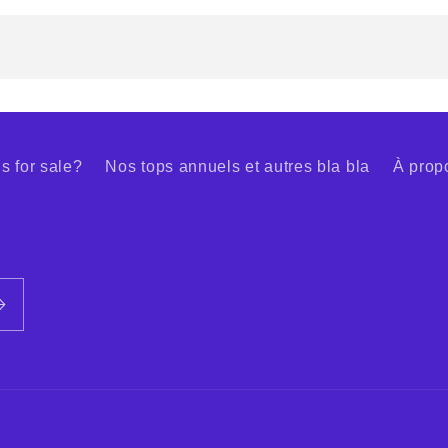
s for sale?
Nos tops annuels et autres bla bla
À prop