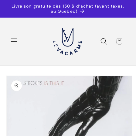
et
Livraison gratuite dès 150 $ d’achat (avant taxes,
passer
au Québec)
au
contenu
Panier
Passer aux
informations
produits