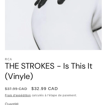
Ouvrir
le
média
RCA
1
THE STROKES - Is This It
dans
une
fenêtre
(Vinyle)
modale
Prix
Prix
$32.99 CAD
$37.99 CAD
habituel
promotionnel
Frais d'expédition
calculés à l'étape de paiement.
Quantité
Quantité