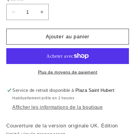
Réduire
Augmenter
la
la
quantité
quantité
de
de
Ajouter au panier
THE
THE
STROKES
STROKES
-
-
Is
Is
This
This
Plus de moyens de paiement
It
It
(Vinyle)
(Vinyle)
Service de retrait disponible à
Plaza Saint Hubert
Habituellement prête en 2 heures
Afficher les informations de la boutique
Couverture de la version originale UK. Édition