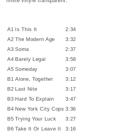
limité vinyle transparent.
A1
Is This It
2:34
A2
The Modern Age
3:32
A3
Soma
2:37
A4
Barely Legal
3:58
A5
Someday
3:07
B1
Alone, Together
3:12
B2
Last Nite
3:17
B3
Hard To Explain
3:47
B4
New York City Cops
3:36
B5
Trying Your Luck
3:27
B6
Take It Or Leave It
3:16