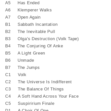
A5 Has Ended
A6 Klemperer Walks
A7 Open Again
B1 Sabbath Incantation
B2 The Inevitable Pull
B3 Olga's Destruction (Volk Tape)
B4 The Conjuring Of Anke
B5 A Light Green
B6 Unmade
B7 The Jumps
C1 Volk
C2 The Universe Is Indifferent
C3 The Balance Of Things
C4 A Soft Hand Across Your Face
C5 Suspiririum Finale
D1 A Choir Of One