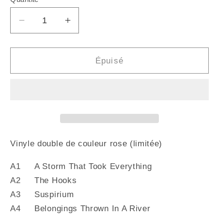
Quantité
Réduire
Augmenter
la
la
quantité
quantité
de
de
Épuisé
THOM
THOM
YORKE
YORKE
-
-
Suspiria
Suspiria
(Vinyle)
(Vinyle)
Vinyle double de couleur rose (limitée)
A1 A Storm That Took Everything
A2 The Hooks
A3 Suspirium
A4 Belongings Thrown In A River