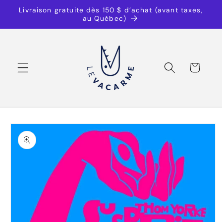
et
Livraison gratuite dès 150 $ d’achat (avant taxes,
passer
au Québec)
au
contenu
Panier
Passer aux
informations
produits