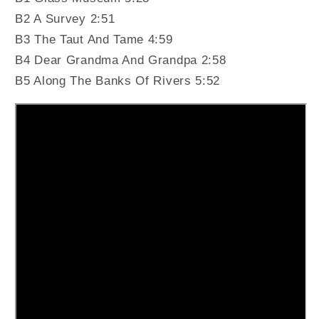
B2 A Survey 2:51
B3 The Taut And Tame 4:59
B4 Dear Grandma And Grandpa 2:58
B5 Along The Banks Of Rivers 5:52