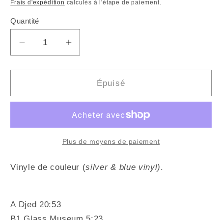
habituel
promotionnel
Frais d'expédition
calculés à l'étape de paiement.
Quantité
Quantité
Réduire
Augmenter
la
la
quantité
quantité
de
de
Épuisé
TORTOISE
TORTOISE
-
-
Millions
Millions
Now
Now
Living
Living
Plus de moyens de paiement
Will
Will
Never
Never
Vinyle de couleur (
silver & blue vinyl)
.
Die
Die
(Vinyle)
(Vinyle)
A Djed 20:53
B1 Glass Museum 5:23