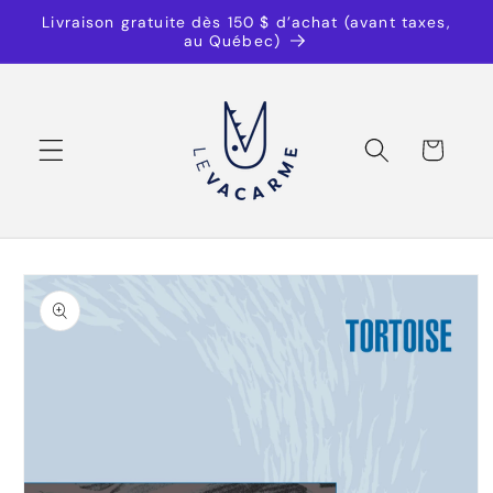
et
Livraison gratuite dès 150 $ d’achat (avant taxes,
passer
au Québec)
au
contenu
Panier
Passer aux
informations
produits