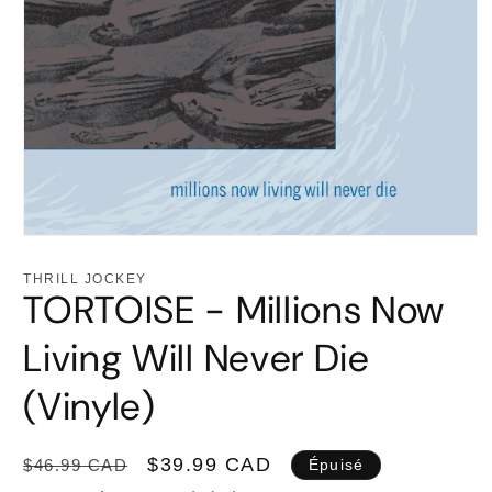
Ouvrir
le
média
THRILL JOCKEY
1
TORTOISE - Millions Now
dans
une
fenêtre
Living Will Never Die
modale
(Vinyle)
Prix
Prix
$39.99 CAD
$46.99 CAD
Épuisé