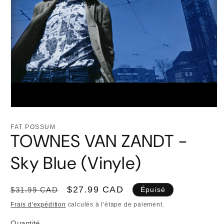
Ouvrir
le
média
FAT POSSUM
1
TOWNES VAN ZANDT -
dans
une
fenêtre
Sky Blue (Vinyle)
modale
Prix
Prix
$27.99 CAD
$31.99 CAD
Épuisé
habituel
promotionnel
Frais d'expédition
calculés à l'étape de paiement.
Quantité