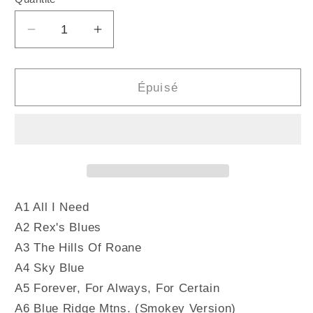
Quantité
Réduire
Augmenter
la
la
quantité
quantité
de
de
Épuisé
TOWNES
TOWNES
VAN
VAN
ZANDT
ZANDT
-
-
Sky
Sky
Blue
Blue
(Vinyle)
(Vinyle)
A1 All I Need
A2 Rex's Blues
A3 The Hills Of Roane
A4 Sky Blue
A5 Forever, For Always, For Certain
A6 Blue Ridge Mtns. (Smokey Version)