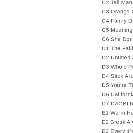
C2 Tall Man
C3 Orange 
C4 Fanny D
C5 Meaning
C6 She Don
D1 The Faki
D2 Untitled
D3 Who’s P
D4 Stick Ar
D5 You’re T
D6 Californi
D7 DAGBL
E1 Warm H
E2 Break A 
E3 Every 1’