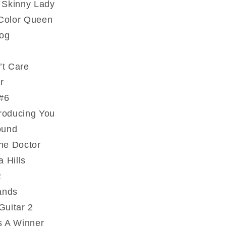
 Skinny Lady
Color Queen
og
’t Care
r
 #6
roducing You
ound
he Doctor
a Hills
R
ands
Guitar 2
s A Winner