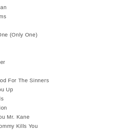
Man
ams
One (Only One)
er
od For The Sinners
ou Up
ls
ion
ou Mr. Kane
mmy Kills You