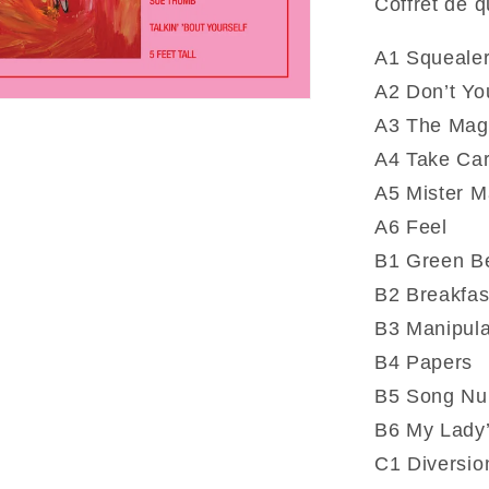
Coffret de q
I
:
A1 Squeale
Demos
A2 Don’t Y
2007-
A3 The Mag
2017
(Vinyle)
A4 Take Car
A5 Mister M
A6 Feel
B1 Green Be
B2 Breakfas
B3 Manipula
B4 Papers
B5 Song Nu
B6 My Lady’
C1 Diversio