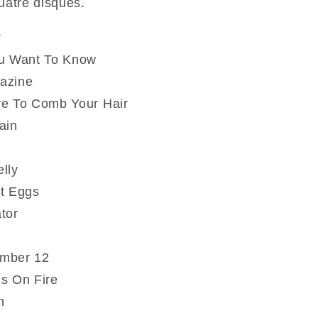
uatre disques.
I
:
r
Demos
ou Want To Know
2007-
azine
2017
(Vinyle)
e To Comb Your Hair
ain
lly
t Eggs
tor
mber 12
s On Fire
n