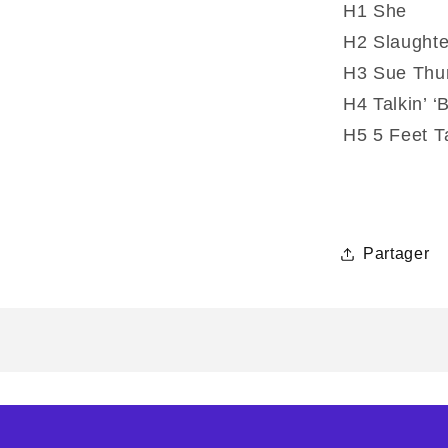
H1 She
H2 Slaught
H3 Sue Th
H4 Talkin’ ‘
H5 5 Feet Ta
Partager