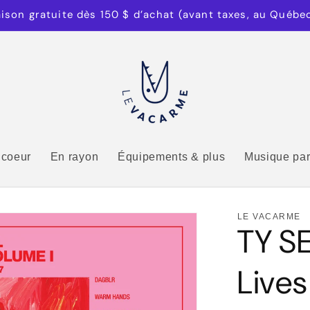
aison gratuite dès 150 $ d’achat (avant taxes, au Québe
 coeur
En rayon
Équipements & plus
Musique par
LE VACARME
TY S
Lives