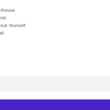
erhouse
umb
Bout Yourself
ll