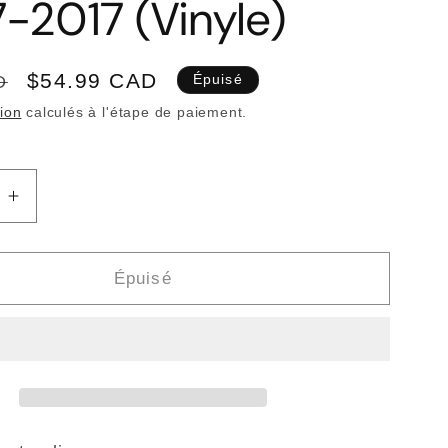
-2017 (Vinyle)
Prix
$54.99 CAD
D
Épuisé
promotionnel
tion
calculés à l'étape de paiement.
Augmenter
la
quantité
de
Épuisé
TY
SEGALL
-
Pig
Man
Lives
Volume