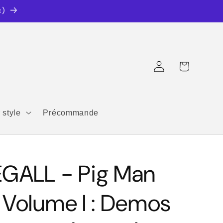
c)
Connexion
Panier
 style
Précommande
EGALL - Pig Man
 Volume I : Demos