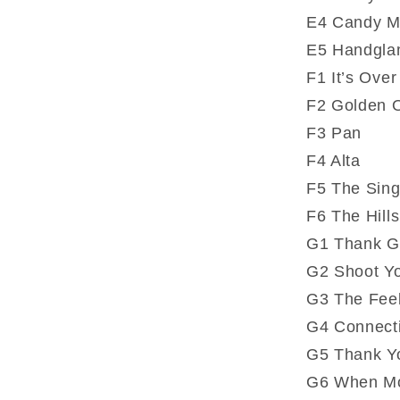
E4 Candy 
E5 Handgl
F1 It’s Over
F2 Golden 
F3 Pan
F4 Alta
F5 The Sing
F6 The Hills
G1 Thank G
G2 Shoot Y
G3 The Fee
G4 Connect
G5 Thank Y
G6 When Mo