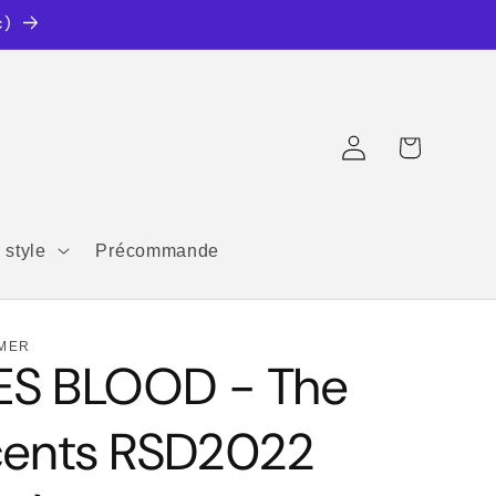
c)
Connexion
Panier
 style
Précommande
MER
S BLOOD - The
cents RSD2022