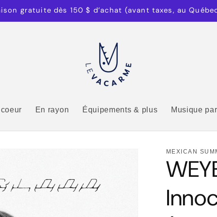
aison gratuite dès 150 $ d’achat (avant taxes, au Québe
 coeur
En rayon
Équipements & plus
Musique par
MEXICAN SUM
WEYE
Inno