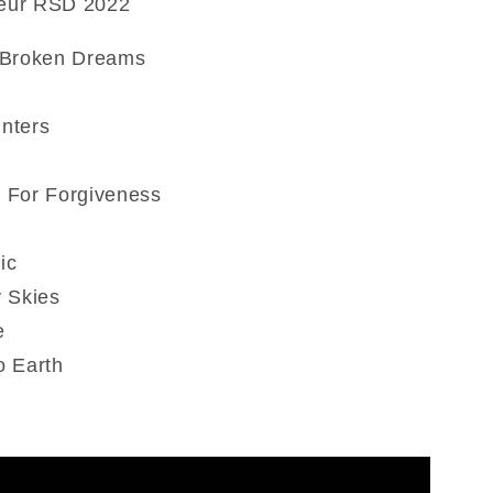
leur RSD 2022
 Broken Dreams
n
nters
 For Forgiveness
ic
 Skies
e
o Earth