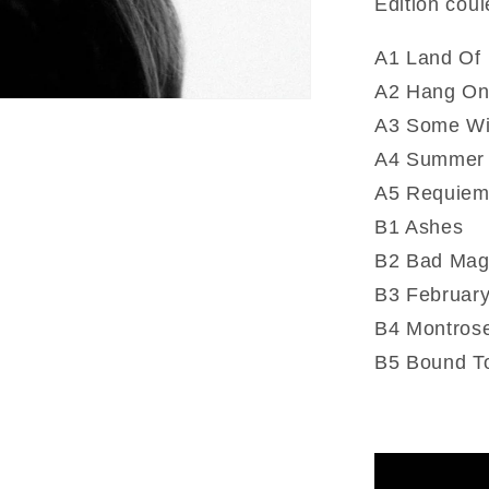
Édition cou
A1 Land Of
A2 Hang O
A3 Some Wi
A4 Summer
A5 Requiem
B1 Ashes
B2 Bad Mag
B3 February
B4 Montros
B5 Bound T