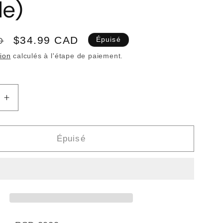
le)
Prix
$34.99 CAD
D
Épuisé
promotionnel
tion
calculés à l'étape de paiement.
Augmenter
la
quantité
de
Épuisé
WEYES
BLOOD
-
The
ts
Innocents
2
RSD2022
(Vinyle)