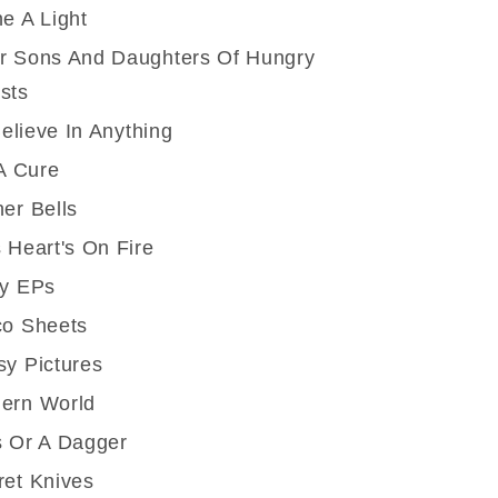
e A Light
r Sons And Daughters Of Hungry
sts
 Believe In Anything
 A Cure
er Bells
 Heart's On Fire
ly EPs
co Sheets
sy Pictures
ern World
s Or A Dagger
ret Knives