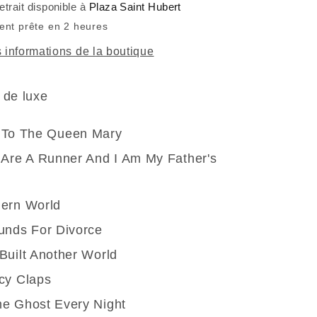
etrait disponible à
Plaza Saint Hubert
Mary
ent prête en 2 heures
(Vinyle)
s informations de la boutique
e de luxe
 To The Queen Mary
 Are A Runner And I Am My Father's
ern World
unds For Divorce
Built Another World
cy Claps
e Ghost Every Night