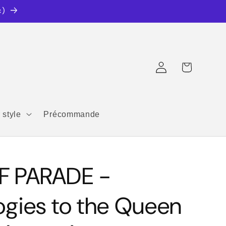
c)
Connexion
Panier
 style
Précommande
 PARADE -
ogies to the Queen