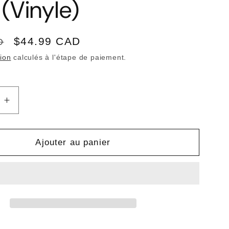
(Vinyle)
Prix
$44.99 CAD
D
promotionnel
tion
calculés à l'étape de paiement.
Augmenter
la
quantité
de
Ajouter au panier
WOLF
E
PARADE
-
es
Apologies
to
the
Queen