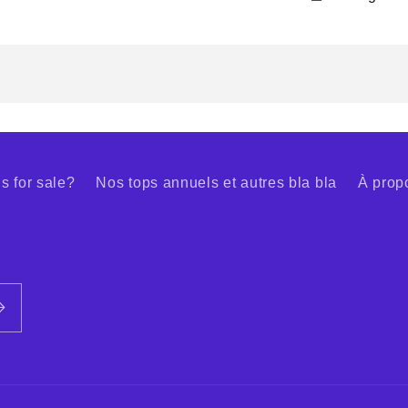
s for sale?
Nos tops annuels et autres bla bla
À prop