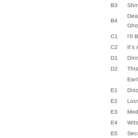
B3
Shin
Dea
B4
Gho
C1
I'll
C2
It's
D1
Dinn
D2
This
Ear
E1
Dis
E2
Lou
E3
Mod
E4
Wit
E5
Sec