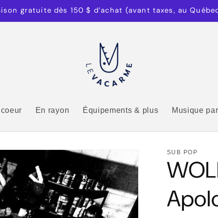
aison gratuite dès 150 $ d’achat (avant taxes, au Québe
 coeur
En rayon
Équipements & plus
Musique par
SUB POP
WOLF
Apol