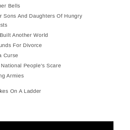
er Bells
r Sons And Daughters Of Hungry
sts
Built Another World
unds For Divorce
 a Curse
 National People's Scare
ing Armies
kes On A Ladder