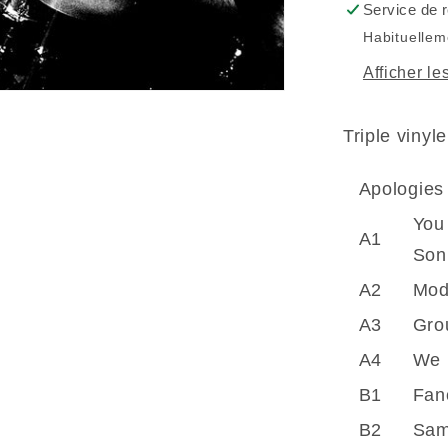
Service de r
Mary
Habituellem
(Vinyle)
Afficher le
Triple vinyl
Apologies
You
A1
Son
A2
Mod
A3
Gro
A4
We 
B1
Fan
B2
Sam