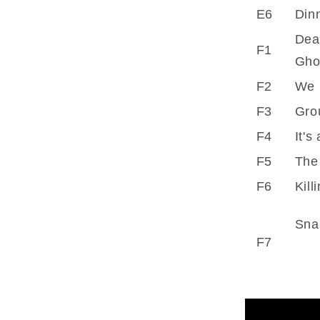
E6
Dinn
Dea
F1
Gho
F2
We 
F3
Gro
F4
It's
F5
The
F6
Kill
Sna
F7