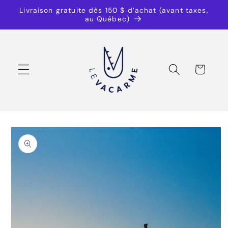
et
Livraison gratuite dès 150 $ d’achat (avant taxes,
passer
au Québec)
au
contenu
Panier
Passer aux
informations
produits