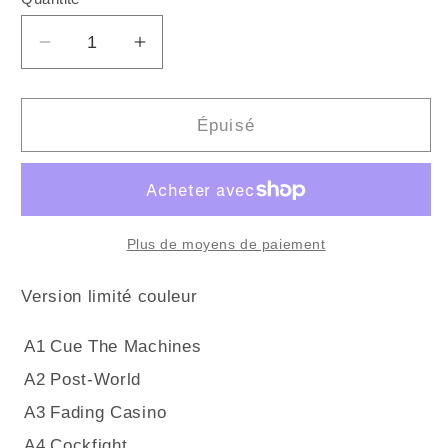
Quantité
Réduire
Augmenter
la
la
quantité
quantité
de
de
Épuisé
YONATAN
YONATAN
GAT
GAT
-
-
Universalists
Universalists
(Vinyle)
(Vinyle)
Plus de moyens de paiement
Version limité couleur
A1
Cue The Machines
A2
Post-World
A3
Fading Casino
A4
Cockfight