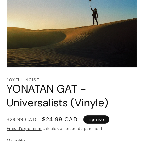
Ouvrir
le
média
JOYFUL NOISE
1
YONATAN GAT -
dans
une
fenêtre
Universalists (Vinyle)
modale
Prix
Prix
$24.99 CAD
$29.99 CAD
Épuisé
habituel
promotionnel
Frais d'expédition
calculés à l'étape de paiement.
Quantité